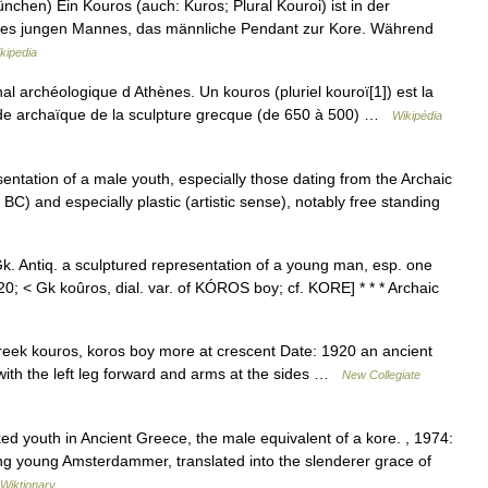
hen) Ein Kouros (auch: Kuros; Plural Kouroi) ist in der
eines jungen Mannes, das männliche Pendant zur Kore. Während
kipedia
 archéologique d Athènes. Un kouros (pluriel kouroï[1]) est la
ode archaïque de la sculpture grecque (de 650 à 500) …
Wikipédia
sentation of a male youth, especially those dating from the Archaic
C) and especially plastic (artistic sense), notably free standing
 Gk. Antiq. a sculptured representation of a young man, esp. one
20; < Gk koûros, dial. var. of KÓROS boy; cf. KORE] * * * Archaic
reek kouros, koros boy more at crescent Date: 1920 an ancient
with the left leg forward and arms at the sides …
New Collegiate
ed youth in Ancient Greece, the male equivalent of a kore. , 1974:
ng young Amsterdammer, translated into the slenderer grace of
Wiktionary