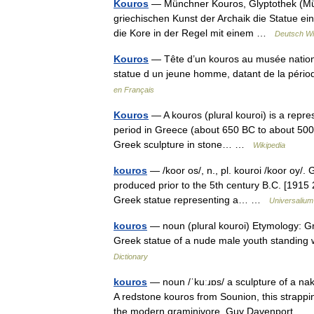
Kouros
— Münchner Kouros, Glyptothek (Münc
griechischen Kunst der Archaik die Statue 
die Kore in der Regel mit einem …
Deutsch Wi
Kouros
— Tête d’un kouros au musée national
statue d un jeune homme, datant de la péri
en Français
Kouros
— A kouros (plural kouroi) is a repre
period in Greece (about 650 BC to about 500 B
Greek sculpture in stone… …
Wikipedia
kouros
— /koor os/, n., pl. kouroi /koor oy/.
produced prior to the 5th century B.C. [1915 
Greek statue representing a… …
Universalium
kouros
— noun (plural kouroi) Etymology: G
Greek statue of a nude male youth standing 
Dictionary
kouros
— noun /ˈkuːɹɒs/ a sculpture of a nak
A redstone kouros from Sounion, this strappi
the modern graminivore. Guy Davenport …