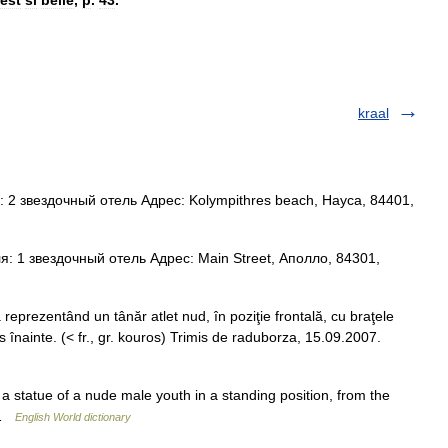
kraal
 2 звездочный отель Адрес: Kolympithres beach, Науса, 84401,
: 1 звездочный отель Адрес: Main Street, Аполло, 84301,
reprezentând un tânăr atlet nud, în poziţie frontală, cu braţele
s înainte. (< fr., gr. kouros) Trimis de raduborza, 15.09.2007.
[Gr] a statue of a nude male youth in a standing position, from the
) …
English World dictionary