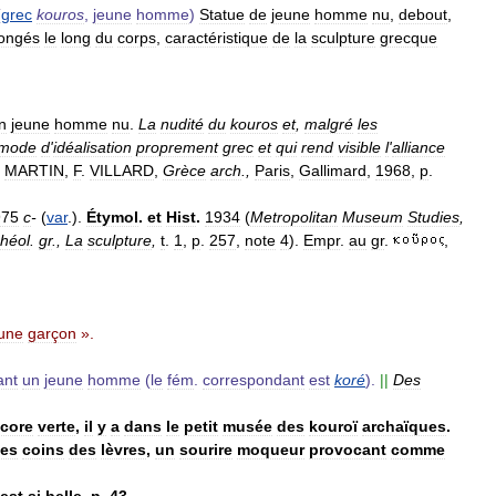
(
grec
kouros
,
jeune
homme
)
Statue
de
jeune
homme
nu
,
debout
,
longés
le
long
du
corps
,
caractéristique
de
la
sculpture
grecque
n
jeune
homme
nu
.
La
nudité
du
kouros
et
,
malgré
les
mode
d
'
idéalisation
proprement
grec
et
qui
rend
visible
l
'
alliance
.
MARTIN
,
F
.
VILLARD
,
Grèce
arch
.,
Paris
,
Gallimard
,
1968
,
p
.
975
c
-
(
var
.).
Étymol
.
et
Hist
.
1934
(
Metropolitan
Museum
Studies
,
chéol
.
gr
.,
La
sculpture
,
t
.
1
,
p
.
257
,
note
4
).
Empr
.
au
gr
.
,
une
garçon
».
ant
un
jeune
homme
(
le
fém
.
correspondant
est
koré
).
||
Des
core
verte
,
il
y
a
dans
le
petit
musée
des
kouroï
archaïques
.
les
coins
des
lèvres
,
un
sourire
moqueur
provocant
comme
est
si
belle
,
p
.
43
.