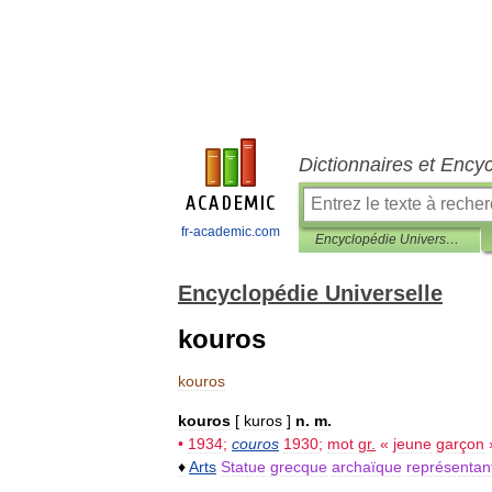
Dictionnaires et Ency
fr-academic.com
Encyclopédie Universelle
Encyclopédie Universelle
kouros
kouros
kouros
[
kuros
]
n
.
m
.
•
1934
;
couros
1930
;
mot
gr
.
«
jeune
garçon
♦
Arts
Statue
grecque
archaïque
représentan