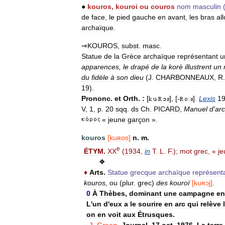
●
kouros
,
kouroi
ou
couros
nom
masculin
de
face
,
le
pied
gauche
en
avant
,
les
bras
al
archaïque
.
⇒
KOUROS
,
subst
.
masc
.
Statue
de
la
Grèce
archaïque
représentant
u
apparences
,
le
drapé
de
la
korè
illustrent
un
du
fidèle
à
son
dieu
(
J
.
CHARBONNEAUX
,
R
19
).
Prononc
.
et
Orth
.
:
[
], [-
].
Lexis
1
V
,
1
,
p
.
20
sqq
.
ds
Ch
.
PICARD
,
Manuel
d
'
ar
«
jeune
garçon
».
kouros
[
kuʀos
]
n
.
m
.
e
ÉTYM
.
XX
(
1934
,
in
T
.
L
.
F
.);
mot
grec
, «
je
❖
♦
Arts
.
Statue
grecque
archaïque
représent
kouros
,
ou
(
plur
.
grec
)
des
kouroï
[
kuʀɔj
]
.
0
À
Thèbes
,
dominant
une
campagne
en
L
'
un
d
'
eux
a
le
sourire
en
arc
qui
relève
on
en
voit
aux
Étrusques
.
J
.
Green
,
Journal
,
17
oct
.
1976
,
La
terre