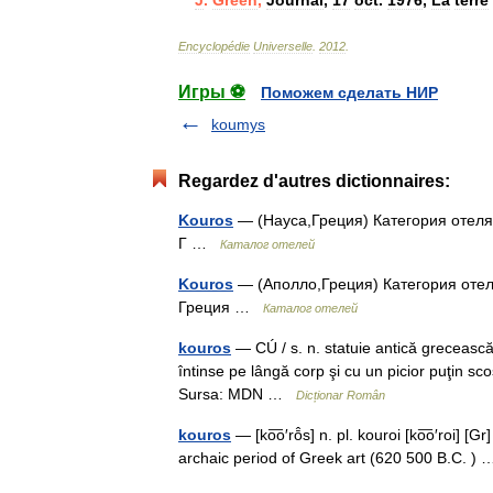
Encyclopédie
Universelle
.
2012
.
Игры ⚽
Поможем сделать НИР
koumys
Regardez d'autres dictionnaires:
Kouros
— (Науса,Греция) Категория отеля:
Г …
Каталог отелей
Kouros
— (Аполло,Греция) Категория отеля
Греция …
Каталог отелей
kouros
— CÚ / s. n. statuie antică grecească 
întinse pe lângă corp şi cu un picior puţin sco
Sursa: MDN …
Dicționar Român
kouros
— [ko͞o′rō̂s] n. pl. kouroi [ko͞o′roi] 
archaic period of Greek art (620 500 B.C. 