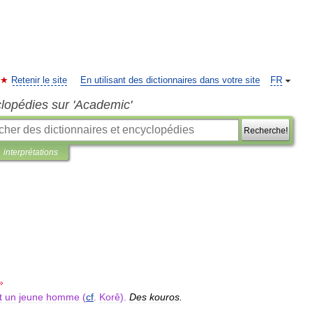
Retenir le site
En utilisant des dictionnaires dans votre site
FR
clopédies sur 'Academic'
Recherche!
interprétations
»
t
un
jeune
homme
(
cf
.
Korê
).
Des
kouros
.