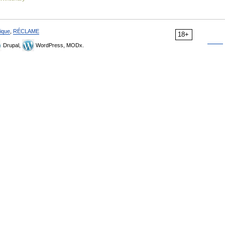
ique
,
RÉCLAME
18+
Drupal,
WordPress, MODx.